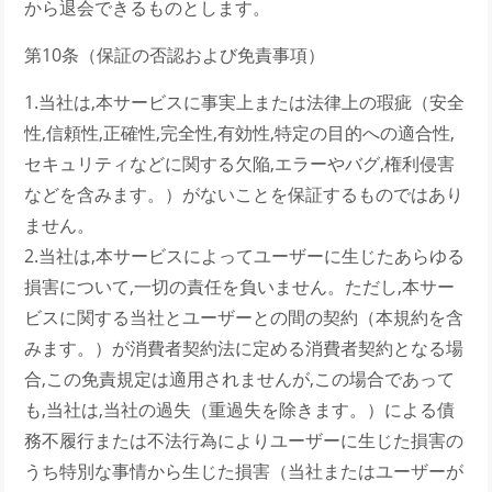
から退会できるものとします。
第10条（保証の否認および免責事項）
1.当社は,本サービスに事実上または法律上の瑕疵（安全
性,信頼性,正確性,完全性,有効性,特定の目的への適合性,
セキュリティなどに関する欠陥,エラーやバグ,権利侵害
などを含みます。）がないことを保証するものではあり
ません。
2.当社は,本サービスによってユーザーに生じたあらゆる
損害について,一切の責任を負いません。ただし,本サー
ビスに関する当社とユーザーとの間の契約（本規約を含
みます。）が消費者契約法に定める消費者契約となる場
合,この免責規定は適用されませんが,この場合であって
も,当社は,当社の過失（重過失を除きます。）による債
務不履行または不法行為によりユーザーに生じた損害の
うち特別な事情から生じた損害（当社またはユーザーが