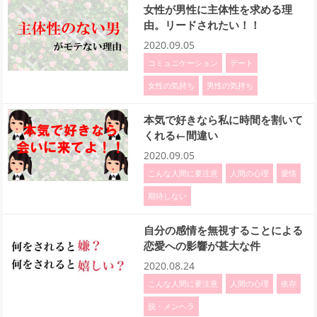
女性が男性に主体性を求める理
由。リードされたい！！
2020.09.05
コミュニケーション
デート
女性の気持ち
男性の気持ち
本気で好きなら私に時間を割いて
くれる←間違い
2020.09.05
こんな人間に要注意
人間の心理
愛情
期待しない
自分の感情を無視することによる
恋愛への影響が甚大な件
2020.08.24
こんな人間に要注意
人間の心理
依存
脱・メンヘラ