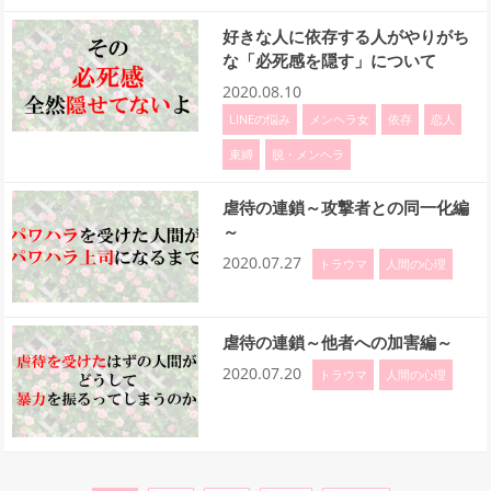
好きな人に依存する人がやりがち
な「必死感を隠す」について
2020.08.10
LINEの悩み
メンヘラ女
依存
恋人
束縛
脱・メンヘラ
虐待の連鎖～攻撃者との同一化編
～
2020.07.27
トラウマ
人間の心理
虐待の連鎖～他者への加害編～
2020.07.20
トラウマ
人間の心理