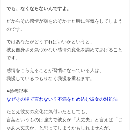
でも、なくならないんですよ。
だからその感情が顔をのぞかせた時に浮気をしてしまう
のです。
ではあなたがどうすればいいかというと、
彼女自身さえ気づかない感情の変化を認めてあげること
です。
感情をこらえることが習慣になっている人は、
我慢しているつもりなく我慢を重ねます。
●参考記事
なぜその場で言わない？不満をため込む彼女の対処法
たとえ彼女の変化に気付いたとしても、
言葉というものは強力で彼女が「大丈夫」と言えば「じ
ゃあ大丈夫か」と思ってしまうかもしれませんが、