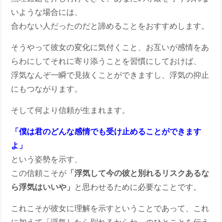
いような場合には、
合わない人だったのだと諦めることをおすすめします。
そうやって彼女の変化に気付くこと、お互いが感情をあ
らわにしてそれに寄り添うことを習慣にしておけば、
浮気なんぞ一瞬で見抜くことができますし、浮気の抑止
にもつながります。
そして何より信頼が生まれます。
「僕は君のどんな感情でも受け止めることができます
よ」
という姿勢を示す、
この信頼こそが
「浮気して今の彼と別れるリスクあるな
ら浮気はいいや」
と思わせるために必要なことです。
これこそが彼女に理解を示すということであって、これ