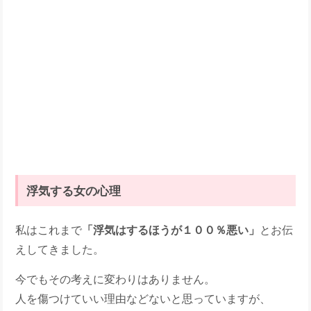
浮気する女の心理
私はこれまで
「浮気はするほうが１００％悪い」
とお伝
えしてきました。
今でもその考えに変わりはありません。
人を傷つけていい理由などないと思っていますが、