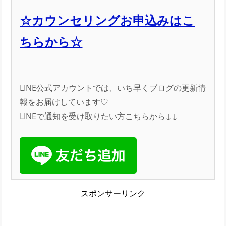
☆カウンセリングお申込みはこ
ちらから☆
LINE公式アカウントでは、いち早くブログの更新情
報をお届けしています♡
LINEで通知を受け取りたい方こちらから↓↓
スポンサーリンク