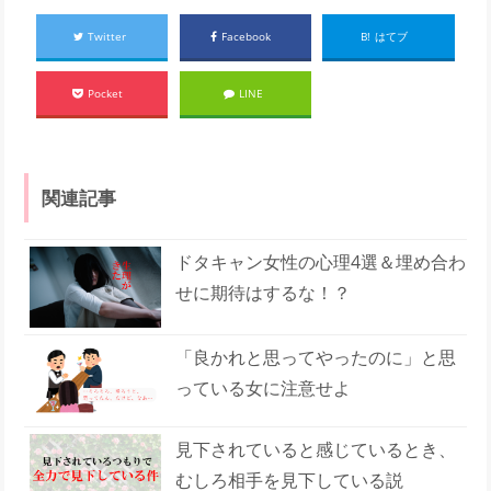
Twitter
Facebook
B!
はてブ
Pocket
LINE
関連記事
ドタキャン女性の心理4選＆埋め合わ
せに期待はするな！？
「良かれと思ってやったのに」と思
っている女に注意せよ
見下されていると感じているとき、
むしろ相手を見下している説