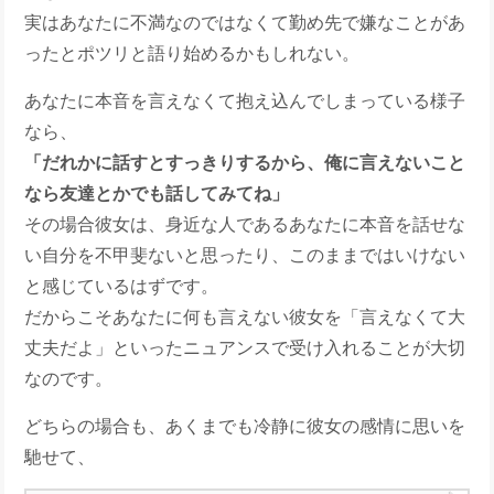
実はあなたに不満なのではなくて勤め先で嫌なことがあ
ったとポツリと語り始めるかもしれない。
あなたに本音を言えなくて抱え込んでしまっている様子
なら、
「だれかに話すとすっきりするから、俺に言えないこと
なら友達とかでも話してみてね」
その場合彼女は、身近な人であるあなたに本音を話せな
い自分を不甲斐ないと思ったり、このままではいけない
と感じているはずです。
だからこそあなたに何も言えない彼女を「言えなくて大
丈夫だよ」といったニュアンスで受け入れることが大切
なのです。
どちらの場合も、あくまでも冷静に彼女の感情に思いを
馳せて、