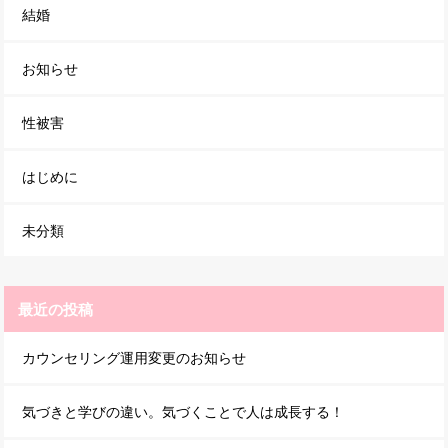
結婚
お知らせ
性被害
はじめに
未分類
最近の投稿
カウンセリング運用変更のお知らせ
気づきと学びの違い。気づくことで人は成長する！