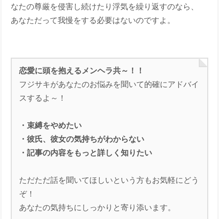
なたの尊厳を侵害し続けたり浮気を繰り返すのなら、
あなただって我慢をする必要はないのですよ。
恋愛に頭を抱えるメンヘラ共～！！
フジサキがあなたのお悩みを聞いて的確にアドバイ
スするよ～！
・束縛をやめたい
・彼氏、彼女の気持ちがわからない
・記事の内容をもっと詳しく知りたい
ただただ話を聞いてほしいという方もお気軽にどう
ぞ！
あなたの気持ちにしっかりと寄り添います。