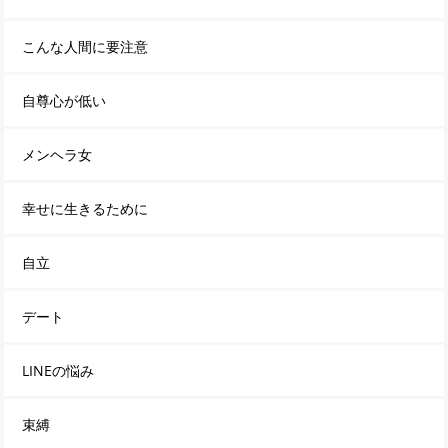
こんな人間に要注意
自尊心が低い
メンヘラ女
幸せに生きるために
自立
デート
LINEの悩み
束縛