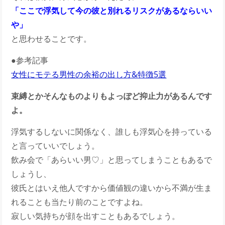
「ここで浮気して今の彼と別れるリスクがあるならいい
や」
と思わせることです。
●参考記事
女性にモテる男性の余裕の出し方&特徴5選
束縛とかそんなものよりもよっぽど抑止力があるんです
よ。
浮気するしないに関係なく、誰しも浮気心を持っている
と言っていいでしょう。
飲み会で「あらいい男♡」と思ってしまうこともあるで
しょうし、
彼氏とはいえ他人ですから価値観の違いから不満が生ま
れることも当たり前のことですよね。
寂しい気持ちが顔を出すこともあるでしょう。