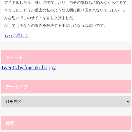
アイドルしたり、誰かに依存したり、自分の気持ちに悩みながら生きて
きました。どうか過去の私のような人間に振り回されないでほしい！そ
んな思いでこのサイトを立ち上げました。
少しでもあなたの悩みを解決する手助けになれば幸いです。
もっと詳しく
ツイート
Tweets by fujisaki_happy
アーカイブ
検索