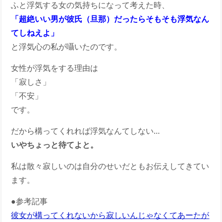
ふと浮気する女の気持ちになって考えた時、
「超絶いい男が彼氏（旦那）だったらそもそも浮気なん
てしねえよ」
と浮気心の私が囁いたのです。
女性が浮気をする理由は
「寂しさ」
「不安」
です。
だから構ってくれれば浮気なんてしない…
いやちょっと待てよと。
私は散々寂しいのは自分のせいだともお伝えしてきてい
ます。
●参考記事
彼女が構ってくれないから寂しいんじゃなくてあーたが